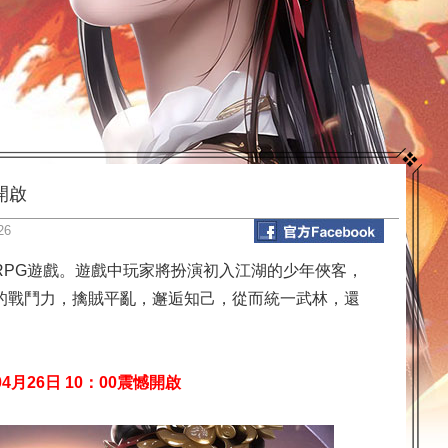
開啟
26
RPG遊戲。遊戲中玩家將扮演初入江湖的少年俠客，
的戰鬥力，擒賊平亂，邂逅知己，從而統一武林，還
月26日 10：00震憾開啟