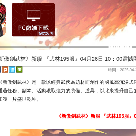
新傲劍武林》新服 『武林195服』04月26日 10：00震憾
時間：2025-04-
《新傲劍武林》是一款以經典武俠為題材而創作的國風高沉浸式
通過任務、副本、活動獲取強力的裝備、道具，以此來提升自己
江湖一片盛世乾坤。
《新傲劍武林》新服 『武林195服』04