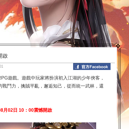
開啟
01
RPG遊戲。遊戲中玩家將扮演初入江湖的少年俠客，
的戰鬥力，擒賊平亂，邂逅知己，從而統一武林，還
月02日 10：00震憾開啟